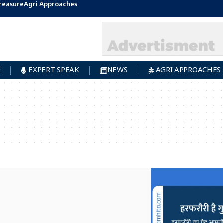
reasure
Agri Approaches
E
EXPERT SPEAK
NEWS
AGRI APPROACHES